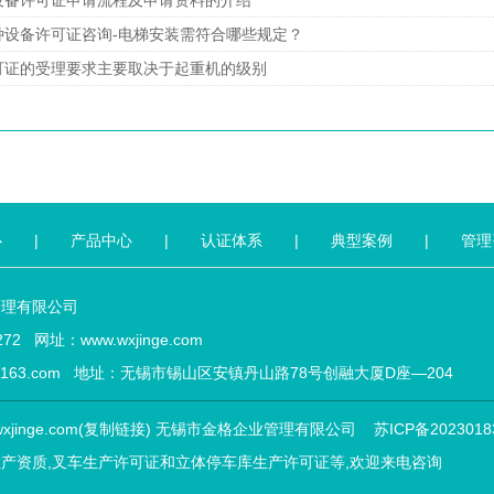
设备许可证申请流程及申请资料的介绍
种设备许可证咨询-电梯安装需符合哪些规定？
可证的受理要求主要取决于起重机的级别
心
|
产品中心
|
认证体系
|
典型案例
|
管理
管理有限公司
72 网址：www.wxjinge.com
ge@163.com 地址：无锡市锡山区安镇丹山路78号创融大厦D座—204
xjinge.com(
复制链接
) 无锡市金格企业管理有限公司
苏ICP备2023018
生产资质
,
叉车生产许可证
和
立体停车库生产许可证
等,欢迎来电咨询