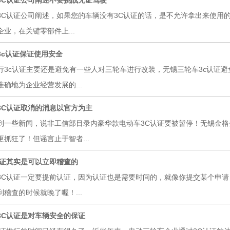
3C认证公司阐述不要挑战无证驾驶
3C认证公司阐述，如果您的车辆没有3C认证的话，是不允许拿出来使用
业，在关键零部件上...
3c认证保证使用安全
行3c认证主要还是避免有一些人对三轮车进行改装，无锡三轮车3c认证
确地为企业经营发展的...
3C认证取消的消息以官方为主
到一些新闻，说非工信部目录内豪华款电动车3C认证要被暂停！无锡金
抓狂了！但谣言止于智者...
认证其实是可以立即稽查的
认证一定要提前认证，因为认证也是需要时间的，就像你提交某个申请
稽查的时候就晚了喔！...
3C认证是对车辆安全的保证