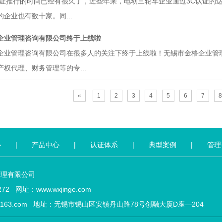
认证推行的时间已经有很久了，近些年来，电动三轮车企业通过3C认证的
企业也有数十家。同...
企业管理咨询有限公司终于上线啦
企业管理咨询有限公司在很多人的关注下终于上线啦！无锡市金格企业管
权代理、财务管理等的专...
«
1
2
3
4
5
6
7
8
心
|
产品中心
|
认证体系
|
典型案例
|
管理
管理有限公司
72 网址：www.wxjinge.com
ge@163.com 地址：无锡市锡山区安镇丹山路78号创融大厦D座—204