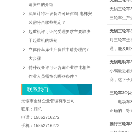
无锡三轮车
请资料的介绍
无锡三轮车
流量计特种设备许可证咨询-电梯安
三轮车生产企
装需符合哪些规定？
无锡三轮车
起重机许可证的受理要求主要取决
对三轮车进
于起重机的级别
通，能及时准
立体停车库生产资质申请办理的7
大步骤
无锡电动车
特种设备许可证咨询企业讲述相关
小编最近看
作业人员需符合哪些条件？
商，这下子更
联系我们
三轮车3C
无锡市金格企业管理有限公司
电动车3C
联系：顾总
正确的，等到
电话：15852716272
推行三轮车
手机：15852716272