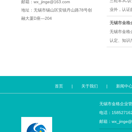
三轮车3C
邮箱：wx_jinge@163.com
业外，认证的
地址：无锡市锡山区安镇丹山路78号创
融大厦D座—204
无锡市金格
无锡市金格
认定、知识产
首页
|
关于我们
|
新闻中
无锡市金格企业
电话：158527162
邮箱：wx_jin