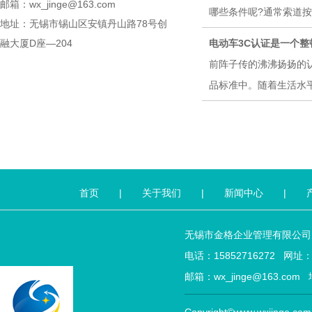
邮箱：wx_jinge@163.com
哪些条件呢?通常索道按支
地址：无锡市锡山区安镇丹山路78号创
融大厦D座—204
电动车3C认证是一个整
前阵子传的沸沸扬扬的
品标准中。随着生活水平
首页
|
关于我们
|
新闻中心
|
无锡市金格企业管理有限公司
电话：15852716272 网址：ww
邮箱：wx_jinge@163.